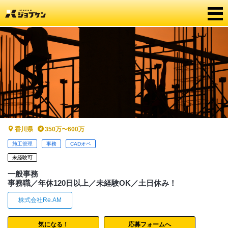
香川県
350万〜600万
施工管理
事務
CADオペ
未経験可
一般事務
事務職／年休120日以上／未経験OK／土日休み！
株式会社Re.AM
気になる！
応募フォームへ