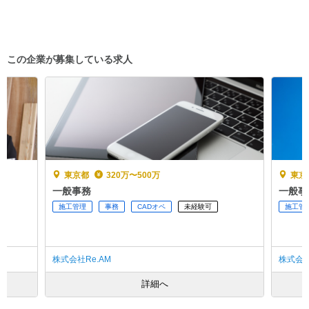
この企業が募集している求人
東京都
320万〜500万
東京
一般事務
一般事
施工管理
事務
CADオペ
未経験可
施工管
株式会社Re.AM
株式会社
詳細へ