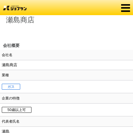
瀬島商店
会社概要
会社名
瀬島商店
業種
ガス
企業の特徴
50歳以上可
代表者氏名
瀬島