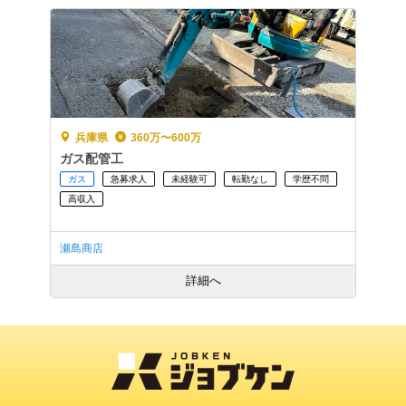
兵庫県
360万〜600万
ガス配管工
ガス
急募求人
未経験可
転勤なし
学歴不問
高収入
瀬島商店
詳細へ