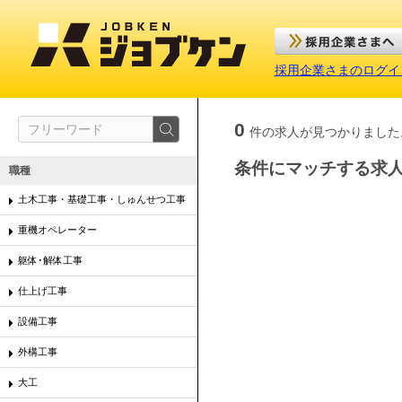
採用企業さまのログイ
0
件の求人が見つかりました
条件にマッチする求
職種
土木工事・基礎工事・しゅんせつ工事
重機オペレーター
躯体･解体工事
仕上げ工事
設備工事
外構工事
大工