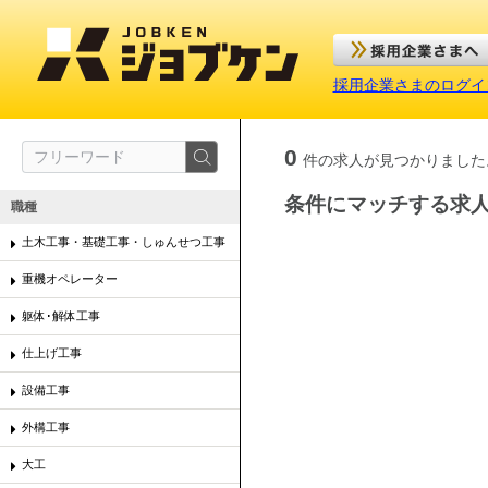
採用企業さまのログイ
0
件の求人が見つかりました
条件にマッチする求
職種
土木工事・基礎工事・しゅんせつ工事
重機オペレーター
躯体･解体工事
仕上げ工事
設備工事
外構工事
大工