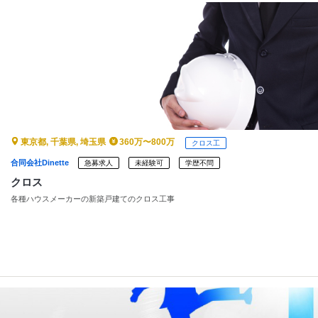
・工場で加工されたパーツを、現場で図面を見ながら組立
・インパクトドライバーでビス留めし、家具を完成させていきます
・現場での加工はほとんどナシ！体への負担も少なめです◎
・1部屋ごとに施工図面に基づいて作業します
※複数人で分担し、丁寧に仕上げていきます
▼1日のスケジュール
8:00 朝礼・作業スタート
10:30 小休憩（15分）
12:00 お昼休憩（60分）
東京都, 千葉県, 埼玉県
360万〜800万
クロス工
13:00 作業スタート
合同会社Dinette
急募求人
未経験可
学歴不問
15:30 小休憩（30分）
16:30 片付け・終礼
クロス
17:00 退勤
各種ハウスメーカーの新築戸建てのクロス工事
※勤務時間は8:00～17:00（実働7.5時間/休憩1.5時間）