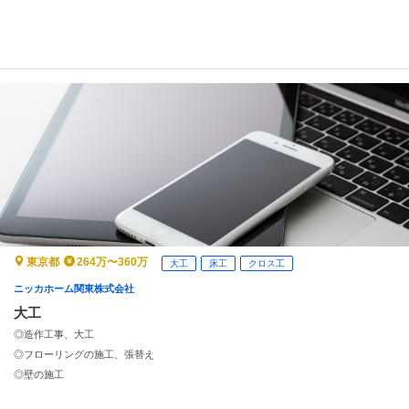
東京都
264万〜360万
大工
床工
クロス工
ニッカホーム関東株式会社
大工
◎造作工事、大工
◎フローリングの施工、張替え
◎壁の施工