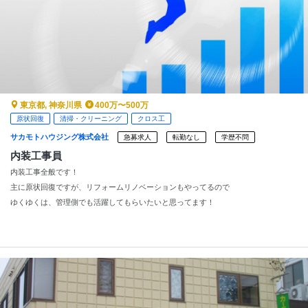
東京都, 神奈川県
400万〜500万
原状回復
清掃・クリーニング
クロス工
サカモトハウジング株式会社
急募求人
転勤なし
学歴不問
内装工事員
内装工事全般です！
主に原状回復ですが、リフォームリノベーションもやってるので
ゆくゆくは、管理側でも活躍してもらいたいと思ってます！