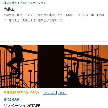
株式会社ライフコミュニケーション
内装工
戸建や集合住宅、テナントビルのクロス貼り付け、LGS施工、プラスターボードの施
工、床仕上げ、天井仕上げ、塗装などの内装一式
東京都
300万〜510万
クロス工
床工
株式会社大賢
リノベーションSTAFF