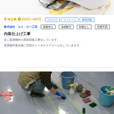
埼玉県
250万〜400万
クロス工
リフォーム
原状回復
株式会社 エス・エー工芸
急募求人
未経験可
転勤なし
学歴不問
内装仕上げ工事
主に賃貸物件の原状回復工事をしています。
賃貸物件退去後に空室のトータルリフォームをしていきます。