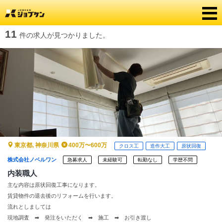
11
件の求人が見つかりました。
東京都, 神奈川県
400万〜600万
クロス工
造作大工
原状回復
株式会社ノベルワン
急募求人
未経験可
転勤なし
学歴不問
内装職人
主な内容は原状回復工事になります。
賃貸物件の退去後のリフォームを行います。
流れとしましては
現地調査 ➡ 発注をいただく ➡ 施工 ➡ お引き渡し