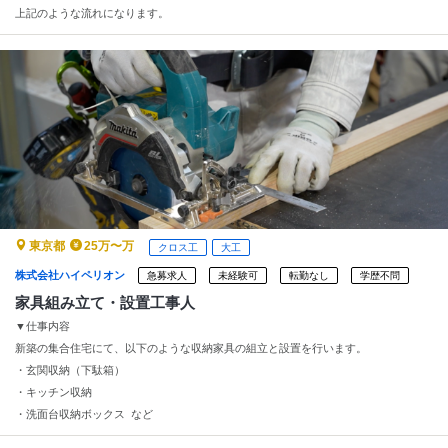
上記のような流れになります。
この中で施工を担当していただく方を募集しております。
東京都
25万〜万
クロス工
大工
株式会社ハイペリオン
急募求人
未経験可
転勤なし
学歴不問
家具組み立て・設置工事人
▼仕事内容
新築の集合住宅にて、以下のような収納家具の組立と設置を行います。
・玄関収納（下駄箱）
・キッチン収納
・洗面台収納ボックス など
▼作業の流れ