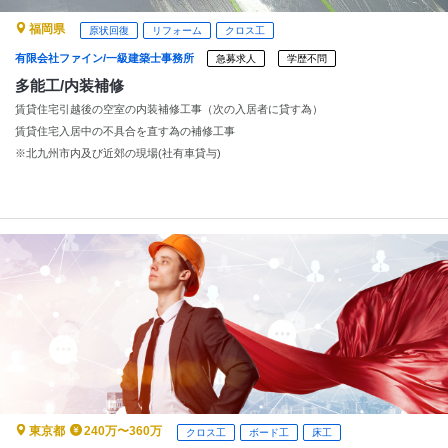
福岡県
原状回復
リフォーム
クロス工
有限会社ファイン/一級建築士事務所
急募求人
学歴不問
多能工/内装補修
賃貸住宅引越後の空室の内装補修工事（次の入居者に貸す為）
賃貸住宅入居中の不具合を直す為の補修工事
※北九州市内及び近郊の現場(社有車貸与)
東京都
240万〜360万
クロス工
ボード工
床工