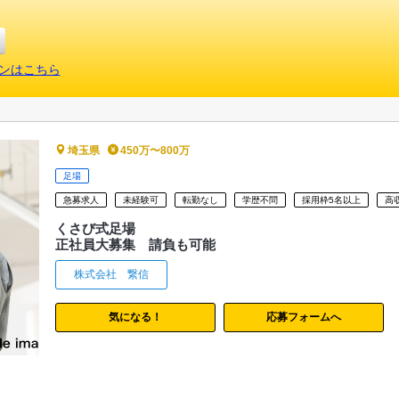
ンはこちら
埼玉県
450万〜800万
足場
急募求人
未経験可
転勤なし
学歴不問
採用枠5名以上
高
くさび式足場
正社員大募集 請負も可能
株式会社 繋信
気になる！
応募フォームへ