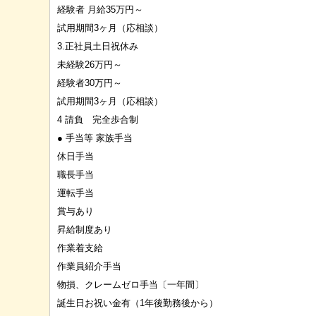
経験者 月給35万円～
試用期間3ヶ月（応相談）
3.正社員土日祝休み
未経験26万円～
経験者30万円～
試用期間3ヶ月（応相談）
4 請負 完全歩合制
● 手当等 家族手当
休日手当
職長手当
運転手当
賞与あり
昇給制度あり
作業着支給
作業員紹介手当
物損、クレームゼロ手当〔一年間〕
誕生日お祝い金有（1年後勤務後から）