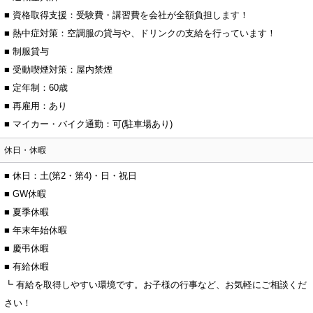
■ 資格取得支援：受験費・講習費を会社が全額負担します！
■ 熱中症対策：空調服の貸与や、ドリンクの支給を行っています！
■ 制服貸与
■ 受動喫煙対策：屋内禁煙
■ 定年制：60歳
■ 再雇用：あり
■ マイカー・バイク通勤：可(駐車場あり)
休日・休暇
■ 休日：土(第2・第4)・日・祝日
■ GW休暇
■ 夏季休暇
■ 年末年始休暇
■ 慶弔休暇
■ 有給休暇
┗ 有給を取得しやすい環境です。お子様の行事など、お気軽にご相談くだ
さい！