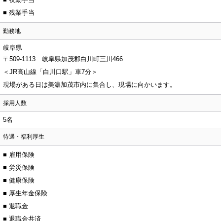
■ 残業手当
勤務地
岐阜県
〒509-1113 岐阜県加茂郡白川町三川466
＜JR高山線「白川口駅」車7分＞
現場がある日は美濃加茂市内に集合し、現場に向かいます。
採用人数
5名
待遇・福利厚生
■ 雇用保険
■ 労災保険
■ 健康保険
■ 厚生年金保険
■ 退職金
■ 退職金共済