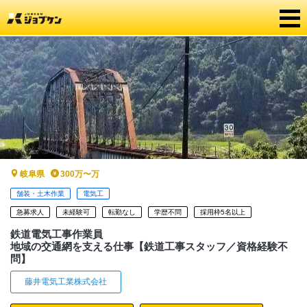
岐阜県
300万〜万
舗装・土木作業
電気工
急募求人
未経験可
転勤なし
学歴不問
採用枠5名以上
鉄道電気工事作業員
地域の交通網を支える仕事【鉄道工事スタッフ／資格経験不
問】
藤井電気工業株式会社