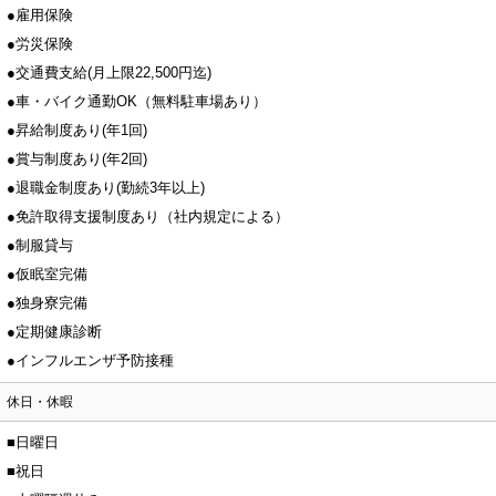
●雇用保険
●労災保険
●交通費支給(月上限22,500円迄)
●車・バイク通勤OK（無料駐車場あり）
●昇給制度あり(年1回)
●賞与制度あり(年2回)
●退職金制度あり(勤続3年以上)
●免許取得支援制度あり（社内規定による）
●制服貸与
●仮眠室完備
●独身寮完備
●定期健康診断
●インフルエンザ予防接種
休日・休暇
■日曜日
■祝日