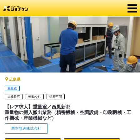
広島県
重量鳶
未経験可
転勤なし
学歴不問
【レア求人】重量鳶／西風新都
重量物の搬入搬出業務（精密機械・空調設備・印刷機械・工
作機械・産業機械など）
西本急送株式会社