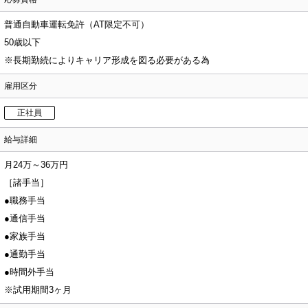
普通自動車運転免許（AT限定不可）
50歳以下
※長期勤続によりキャリア形成を図る必要がある為
雇用区分
正社員
給与詳細
月24万～36万円
［諸手当］
●職務手当
●通信手当
●家族手当
●通勤手当
●時間外手当
※試用期間3ヶ月