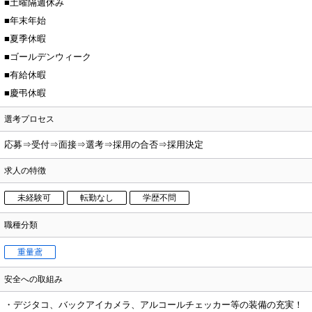
■土曜隔週休み
■年末年始
■夏季休暇
■ゴールデンウィーク
■有給休暇
■慶弔休暇
選考プロセス
応募⇒受付⇒面接⇒選考⇒採用の合否⇒採用決定
求人の特徴
未経験可
転勤なし
学歴不問
職種分類
重量鳶
安全への取組み
・デジタコ、バックアイカメラ、アルコールチェッカー等の装備の充実！