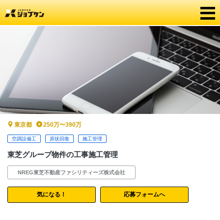
東京都
250万〜390万
空調設備工
原状回復
施工管理
東芝グループ物件の工事施工管理
NREG東芝不動産ファシリティーズ株式会社
気になる！
応募フォームへ