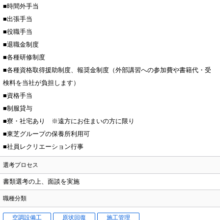
■時間外手当
■出張手当
■役職手当
■退職金制度
■各種研修制度
■各種資格取得援助制度、報奨金制度（外部講習への参加費や書籍代・受
検料を当社が負担します）
■資格手当
■制服貸与
■寮・社宅あり ※遠方にお住まいの方に限り
■東芝グループの保養所利用可
■社員レクリエーション行事
選考プロセス
書類選考の上、面談を実施
職種分類
空調設備工
原状回復
施工管理