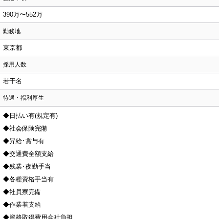
390万〜552万
勤務地
東京都
採用人数
若干名
待遇・福利厚生
◆日払い有(規定有)
◆社会保険完備
◆昇給･賞与有
◆交通費全額支給
◆残業･夜勤手当
◆各種資格手当有
◆社員寮完備
◆作業着支給
◆資格取得費用会社負担