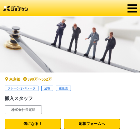
東京都
390万〜552万
クレーンオペレータ
足場
重量鳶
搬入スタッフ
株式会社長尾組
気になる！
応募フォームへ